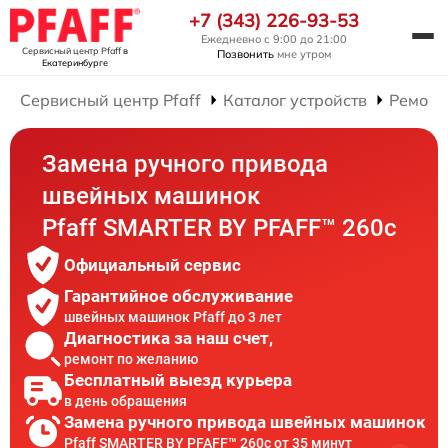
+7 (343) 226-93-53
Ежедневно с 9:00 до 21:00
Сервисный центр Pfaff
в
Позвонить
мне утром
Екатеринбурге
Сервисный центр Pfaff
Каталог устройств
Ремонт
Замена ручного привода
швейных машинок
Pfaff SMARTER BY PFAFF™ 260c
Официальный сервис
Гарантийное обслуживание
швейных машинок Pfaff до 3 лет
Диагностика за наш счет,
ремонт по желанию
Бесплатный выезд курьера
в день обращения
Замена ручного привода швейных машинок
Pfaff SMARTER BY PFAFF™ 260c от 35 минут